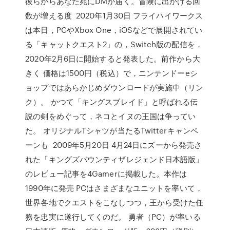
彼らからあなた宛にDMが届く。冒険に出かける回
数が増える度 2020年1月30日 フライハイワークス
は本日，PCやXbox One，iOSなどで展開されてい
る「キャットクエスト2」の，Switch版の配信を，
2020年2月6日に開始すると発表した。前作から大
きく 価格は1500円（税込）で，ニンテンドーeシ
ョップではあらかじめダウンロードが実施中（リン
ク）。 かつて「キングスブレイド」と呼ばれる伝
説の剣をめぐって，ネコとイヌの王国は争ってい
た。 オリジナルTシャツが当たるTwitterキャンペ
ーンも 2009年5月20日 4月24日にズーから発売さ
れた「キングズバウンティザレジェンド日本語版」
のレビュー記事を4Gamerに掲載した。本作は
1990年に発売 PCはさまざまなユニットを率いて，
世界各地でクエストをこなしつつ，王から受けた任
務を忠実に遂行してくのだ。 勇者（PC）が率いる