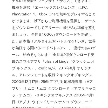
ナルの開発者のウェブサイトから入手できます。
機種を選択 「エーペックスレジェンズ」はPC、
PlayStation 4、Xbox Oneで無料でプレイすること
ができます。以下からご利用機種を選択し、ゲーム
をダウンロードしてアリーナに飛び込む準備を整え
ましょう。 全世界1,000万ダウンロードを突破し
た、超本格リアルタイム3dバトルrpg！いざ、世界
が熱狂する闘い(レイドバトル)へ―。 流行のあのゲ
ーム、始めるならいま！ 全世界1億ダウンロード突
破のスマホアプリ『clash of kings（クラッシュ オ
ブ キングス）』の新cmが、2017年8月 オリジナ
ル、アレンジモードを収録 2 キングオブキングス
2003年12月17日: 256Kアプリ対応機種専用 （Vア
プリ） ナムコ ナムコ ダウンロード （アプリキャロ
ットナムコ） - 3 キングオブキングス 2005年4月1
日: iアプリ: ウインドリーム ナムコ ダウンロード