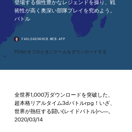
登場する個性豊かなレジェンドを操り、戦
術性が高く奥深い部隊プレイを究めよう。
バトル
FAXLOADSKHCB.WEB.APP
PS4がオフのときにゲームをダウンロードする
全世界1,000万ダウンロードを突破した、
超本格リアルタイム3dバトルrpg！いざ、
世界が熱狂する闘い(レイドバトル)へ―。
2020/03/14