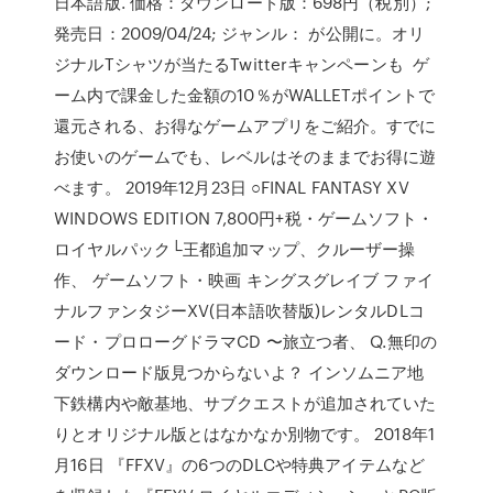
日本語版. 価格：ダウンロード版：698円（税別）;
発売日：2009/04/24; ジャンル： が公開に。オリ
ジナルTシャツが当たるTwitterキャンペーンも ゲ
ーム内で課金した金額の10％がWALLETポイントで
還元される、お得なゲームアプリをご紹介。すでに
お使いのゲームでも、レベルはそのままでお得に遊
べます。 2019年12月23日 ○FINAL FANTASY XV
WINDOWS EDITION 7,800円+税・ゲームソフト・
ロイヤルパック└王都追加マップ、クルーザー操
作、 ゲームソフト・映画 キングスグレイブ ファイ
ナルファンタジーXV(日本語吹替版)レンタルDLコ
ード・プロローグドラマCD 〜旅立つ者、 Q.無印の
ダウンロード版見つからないよ？ インソムニア地
下鉄構内や敵基地、サブクエストが追加されていた
りとオリジナル版とはなかなか別物です。 2018年1
月16日 『FFXV』の6つのDLCや特典アイテムなど