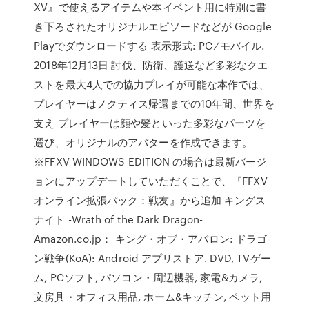
XV』で使えるアイテムや本イベント用に特別に書
き下ろされたオリジナルエピソードなどが Google
Playでダウンロードする 表示形式: PC ⁄ モバイル.
2018年12月13日 討伐、防衛、護送など多彩なクエ
ストを最大4人での協力プレイが可能な本作では、
プレイヤーはノクティス帰還までの10年間、世界を
支え プレイヤーは顔や髪といった多彩なパーツを
選び、オリジナルのアバターを作成できます。
※FFXV WINDOWS EDITION の場合は最新バージ
ョンにアップデートしていただくことで、『FFXV
オンライン拡張パック：戦友』から追加 キングス
ナイト -Wrath of the Dark Dragon-
Amazon.co.jp： キング・オブ・アバロン: ドラゴ
ン戦争(KoA): Android アプリストア. DVD, TVゲー
ム, PCソフト, パソコン・周辺機器, 家電&カメラ,
文房具・オフィス用品, ホーム&キッチン, ペット用