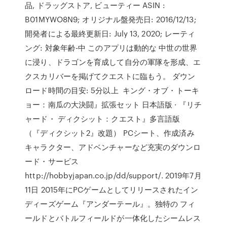
品, ドラッグストア, ビューティー ASIN :
B01MYWO8N9; オリジナル盤発売日: 2016/12/13;
開発者による最終更新日: July 13, 2020; レーティ
ング: 対象年齢-中 このアプリは動的な 中世の世界
に浸り、ドラゴンを育成して自分の軍隊を形成、エ
クスカリバーを掲げてクエストに臨もう。 ダウン
ロード時間の目安: 5分以上 キング・オブ・トーキ
ョー：南瓜の大決闘』拡張セット 日本語版 · 『リチ
ャード・ ディクシット：クエスト』多言語版
（『ディクシット2』改題） PCシート、作成済み
キャラクター、アドベンチャーなど充実のダウンロ
ード・サービス
http://hobbyjapan.co.jp/dd/support/. 2019年7月
11日 2015年にPCゲームとしてリリースされたイン
ディーズゲーム『アンダーテール』。独特の フィ
ールドとバトルフィールドが一体化したシームレス