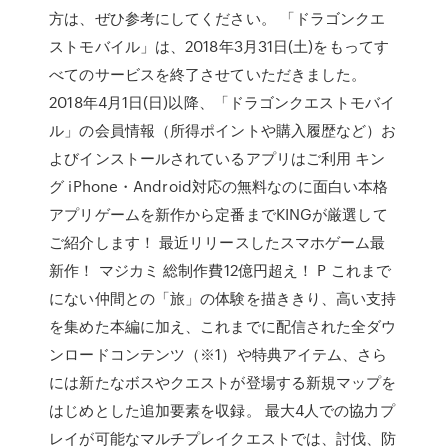
方は、ぜひ参考にしてください。 「ドラゴンクエ
ストモバイル」は、2018年3月31日(土)をもってす
べてのサービスを終了させていただきました。
2018年4月1日(日)以降、「ドラゴンクエストモバイ
ル」の会員情報（所得ポイントや購入履歴など）お
よびインストールされているアプリはご利用 キン
グ iPhone・Android対応の無料なのに面白い本格
アプリゲームを新作から定番までKINGが厳選して
ご紹介します！ 最近リリースしたスマホゲーム最
新作！ マジカミ 総制作費12億円超え！ P これまで
にない仲間との「旅」の体験を描ききり、高い支持
を集めた本編に加え、これまでに配信された全ダウ
ンロードコンテンツ（※1）や特典アイテム、さら
には新たなボスやクエストが登場する新規マップを
はじめとした追加要素を収録。 最大4人での協力プ
レイが可能なマルチプレイクエストでは、討伐、防